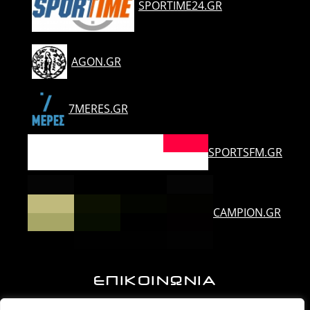
SPORTIME24.GR
AGON.GR
7MERES.GR
SPORTSFM.GR
CAMPION.GR
ΕΠΙΚΟΙΝΩΝΙΑ
Ορλάνδου & Τζουμέρκων, Άρτα | Τ.Κ. 47100